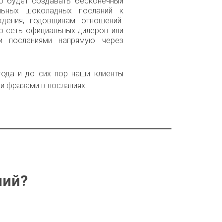
о будет создавать бесконечный
льных шоколадных посланий к
ждения, годовщинам отношений.
ю сеть официальных дилеров или
и посланиями напрямую через
ода и до сих пор наши клиенты
и фразами в посланиях.
ний?