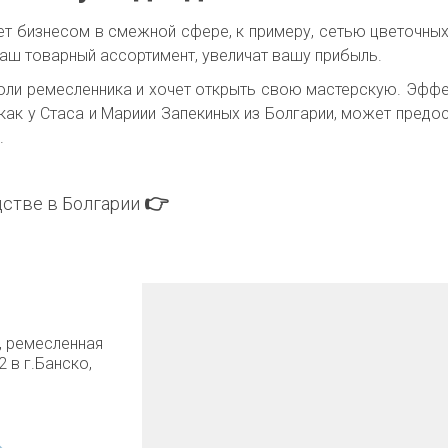
ет бизнесом в смежной сфере, к примеру, сетью цветочных
ваш товарный ассортимент, увеличат вашу прибыль.
 роли ремесленника и хочет открыть свою мастерскую. Эфф
 как у Стаса и Мариии Запекиных из Болгарии, может пред
й.
👉
стве в Болгарии 
 ремесленная 
в г.Банско, 