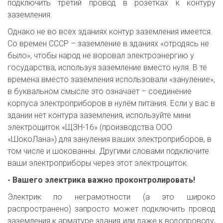
подключить третий провод в розетках к контуру
заземления.
Однако не во всех зданиях контур заземления имеется. 
Со времен СССР – заземление в зданиях «отродясь не 
было», чтобы народ не воровал электроэнергию у 
государства, используя заземление вместо нуля. В те 
времена вместо заземления использовали «зануление», 
в буквальном смысле это означает – соединение 
корпуса электроприборов в нулём питания. Если у вас в 
здании нет контура заземления, используйте мини 
электрощиток «ЩЗН-16» (производства ООО 
«ШокоЛана») для зануления ваших электроприборов, в 
том числе и шокованны. Другими словами подключите 
ваши электроприборы через этот электрощиток.
- Вашего электрика важно проконтролировать!
Электрик по неграмотности (а это широко
распространено) запросто может подключить провод
заземления к арматуре здания или даже к водопроводу,