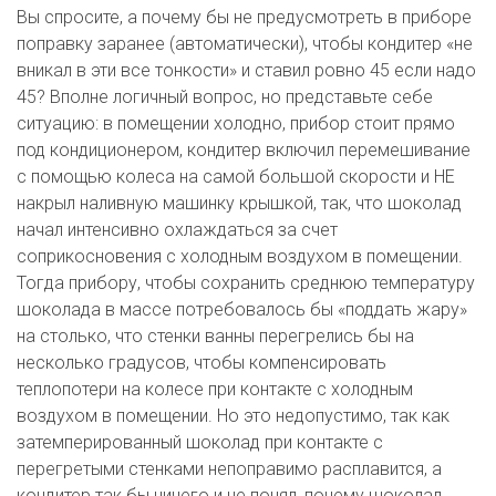
Вы спросите, а почему бы не предусмотреть в приборе 
поправку заранее (автоматически), чтобы кондитер «не 
вникал в эти все тонкости» и ставил ровно 45 если надо 
45? Вполне логичный вопрос, но представьте себе 
ситуацию: в помещении холодно, прибор стоит прямо 
под кондиционером, кондитер включил перемешивание 
с помощью колеса на самой большой скорости и НЕ 
накрыл наливную машинку крышкой, так, что шоколад 
начал интенсивно охлаждаться за счет 
соприкосновения с холодным воздухом в помещении. 
Тогда прибору, чтобы сохранить среднюю температуру 
шоколада в массе потребовалось бы «поддать жару» 
на столько, что стенки ванны перегрелись бы на 
несколько градусов, чтобы компенсировать 
теплопотери на колесе при контакте с холодным 
воздухом в помещении. Но это недопустимо, так как 
затемперированный шоколад при контакте с 
перегретыми стенками непоправимо расплавится, а 
кондитер так бы ничего и не понял, почему шоколад 